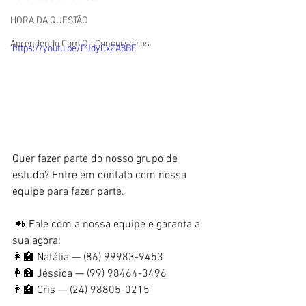
HORA DA QUESTÃO
Aprendendo Com Os Concurseiros
https://youtu.be/PJdyCxZA8BE
Quer fazer parte do nosso grupo de 
estudo? Entre em contato com nossa 
equipe para fazer parte.
 📲 Fale com a nossa equipe e garanta a 
sua agora:
👩‍🏫 Natália — (86) 99983-9453
👩‍🏫 Jéssica — (99) 98464-3496
👩‍🏫 Cris — (24) 98805-0215