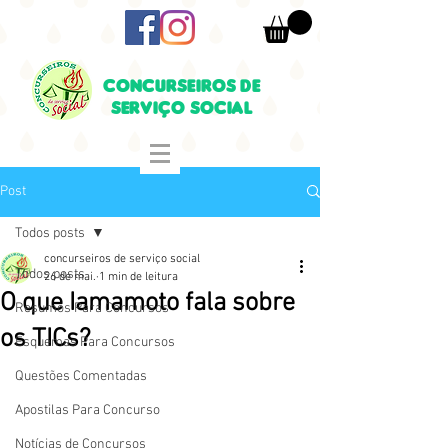
CONCURSEIROS DE
SERVIÇO SOCIAL
Post
Todos posts
concurseiros de serviço social
Todos posts
26 de mai.
1 min de leitura
O que Iamamoto fala sobre
Resumos Para Concursos
os TICs?
Esquemas Para Concursos
Questões Comentadas
Apostilas Para Concurso
Notícias de Concursos