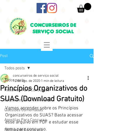
CONCURSEIROS DE
SERVIÇO SOCIAL
Post
Todos posts
concurseiros de serviço social
Todos posts
12 de ago. de 2020
1 min de leitura
Princípios Organizativos do
Resumos Para Concursos
SUAS (Download Gratuito)
Esquemas Para Concursos
Vamos aprender sobre os Princípios 
Questões Comentadas
Organizativos do SUAS? Basta acessar 
Apostilas Para Concurso
esse arquivo em PDF e estudar esse 
tema para concurso.
Notícias de Concursos