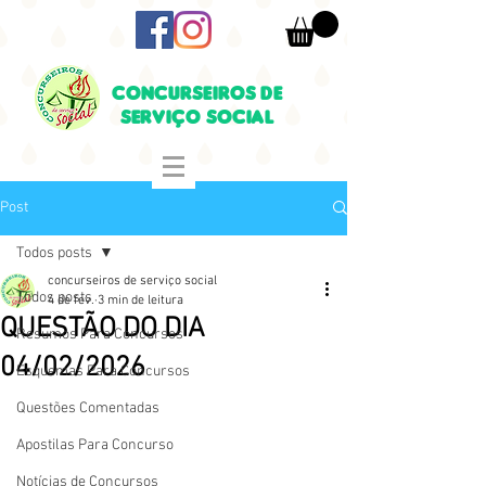
CONCURSEIROS DE
SERVIÇO SOCIAL
Post
Todos posts
concurseiros de serviço social
Todos posts
4 de fev.
3 min de leitura
QUESTÃO DO DIA
Resumos Para Concursos
04/02/2026
Esquemas Para Concursos
Questões Comentadas
Apostilas Para Concurso
Notícias de Concursos