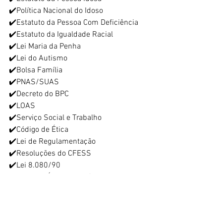
✔️Política Nacional do Idoso
✔️Estatuto da Pessoa Com Deficiência
✔️Estatuto da Igualdade Racial
✔️Lei Maria da Penha
✔️Lei do Autismo
✔️Bolsa Família
✔️PNAS/SUAS
✔️Decreto do BPC
✔️LOAS
✔️Serviço Social e Trabalho
✔️Código de Ética
✔️Lei de Regulamentação
✔️Resoluções do CFESS
✔️Lei 8.080/90
✔️Sistema Único de Saúde
✔️Serviço Social na Saúde
✔️Serviço Social no Sócio Jurídico
✔️Previdência Social