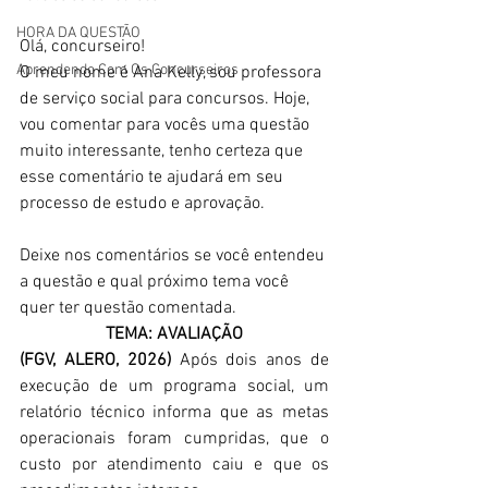
HORA DA QUESTÃO
Olá, concurseiro!
Aprendendo Com Os Concurseiros
O meu nome é Ana Kelly, sou professora 
de serviço social para concursos. Hoje, 
vou comentar para vocês uma questão 
muito interessante, tenho certeza que 
esse comentário te ajudará em seu 
processo de estudo e aprovação.
Deixe nos comentários se você entendeu 
a questão e qual próximo tema você 
quer ter questão comentada.
TEMA: AVALIAÇÃO
(FGV, ALERO, 2026)
 Após dois anos de 
execução de um programa social, um 
relatório técnico informa que as metas 
operacionais foram cumpridas, que o 
custo por atendimento caiu e que os 