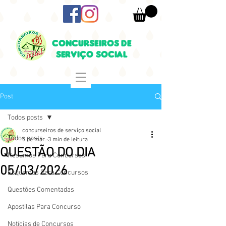
CONCURSEIROS DE
SERVIÇO SOCIAL
Post
Todos posts
concurseiros de serviço social
Todos posts
5 de mar.
3 min de leitura
QUESTÃO DO DIA
Resumos Para Concursos
05/03/2026
Esquemas Para Concursos
Questões Comentadas
Apostilas Para Concurso
Notícias de Concursos