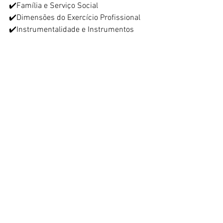
✔️Família e Serviço Social
✔️Dimensões do Exercício Profissional
✔️Instrumentalidade e Instrumentos
✔️Estatuto da Criança e do Adolescente
✔️Estatuto da Pessoa Idosa
✔️Política Nacional do Idoso
✔️Estatuto da Pessoa Com Deficiência
✔️Estatuto da Igualdade Racial
✔️Lei Maria da Penha
✔️Lei do Autismo
✔️Bolsa Família
✔️PNAS/SUAS
✔️Decreto do BPC
✔️LOAS
✔️Serviço Social e Trabalho
✔️Código de Ética
✔️Lei de Regulamentação
✔️Resoluções do CFESS
✔️Lei 8.080/90