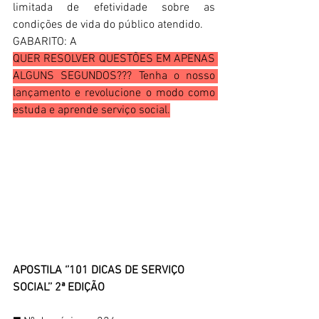
limitada de efetividade sobre as 
condições de vida do público atendido.
GABARITO: A
QUER RESOLVER QUESTÕES EM APENAS 
ALGUNS SEGUNDOS??? Tenha o nosso 
lançamento e revolucione o modo como 
estuda e aprende serviço social.
APOSTILA ‘’101 DICAS DE SERVIÇO 
SOCIAL’’ 2ª EDIÇÃO