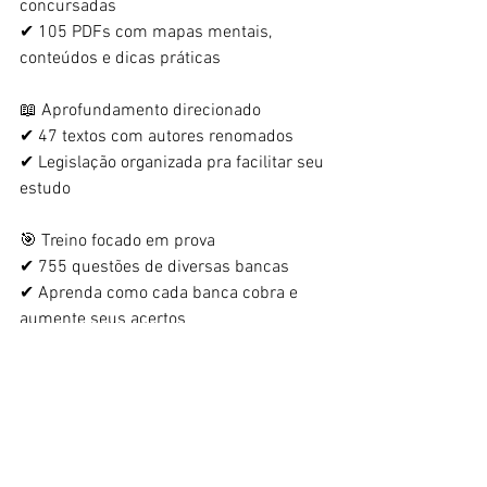
concursadas
✔ 105 PDFs com mapas mentais, 
conteúdos e dicas práticas
📖 Aprofundamento direcionado
✔ 47 textos com autores renomados
✔ Legislação organizada pra facilitar seu 
estudo
🎯 Treino focado em prova
✔ 755 questões de diversas bancas
✔ Aprenda como cada banca cobra e 
aumente seus acertos
💡Essa é a escolha inteligente, pois tem 
o maior desconto e é o preferido por 
nossos alunos💡
CONHEÇA A PROMOÇÃO