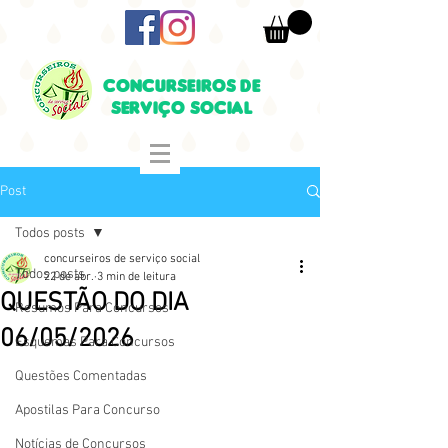
CONCURSEIROS DE
SERVIÇO SOCIAL
Post
Todos posts
concurseiros de serviço social
Todos posts
22 de abr.
3 min de leitura
QUESTÃO DO DIA
Resumos Para Concursos
06/05/2026
Esquemas Para Concursos
Questões Comentadas
Apostilas Para Concurso
Notícias de Concursos