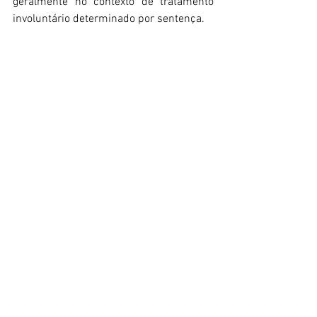
geralmente no contexto de tratamento 
involuntário determinado por sentença.
A quarta afirmativa é verdadeira, de 
acordo com o art. art. 6°, a internação 
psiquiátrica somente será realizada 
mediante laudo médico circunstanciado 
que caracterize os seus motivos.
Portanto, a sequência correta é V, V, F, V, 
alternativa “A”.
Ver tudo
Posts recentes