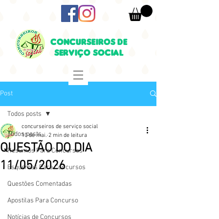
CONCURSEIROS DE
SERVIÇO SOCIAL
Post
Todos posts
concurseiros de serviço social
Todos posts
10 de mai.
2 min de leitura
QUESTÃO DO DIA
Resumos Para Concursos
11/05/2026
Esquemas Para Concursos
Questões Comentadas
Apostilas Para Concurso
Notícias de Concursos