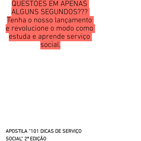
QUESTÕES EM APENAS 
ALGUNS SEGUNDOS??? 
Tenha o nosso lançamento 
e revolucione o modo como 
estuda e aprende serviço 
social.
APOSTILA ‘’101 DICAS DE SERVIÇO 
SOCIAL’’ 2ª EDIÇÃO