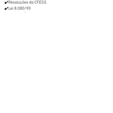
✔️Resoluções do CFESS 
✔️Lei 8.080/90
✔️Sistema Único de Saúde
✔️Serviço Social na Saúde
✔️Serviço Social no Sócio Jurídico
✔️Previdência Social
✔️Saúde Mental na Lei 10.216
✔️Violência no Trabalho
✔️SINASE
✔️Diretrizes Curriculares
✔️Mediação e Serviço Social
✔️SISNAD
FALE CONOSCO E GANHE UM DESCONTO 
EM: 
24 9 8805-0215 / 86 9 9983-9453 
/
99 8464-3496
HORA DA QUESTÃO