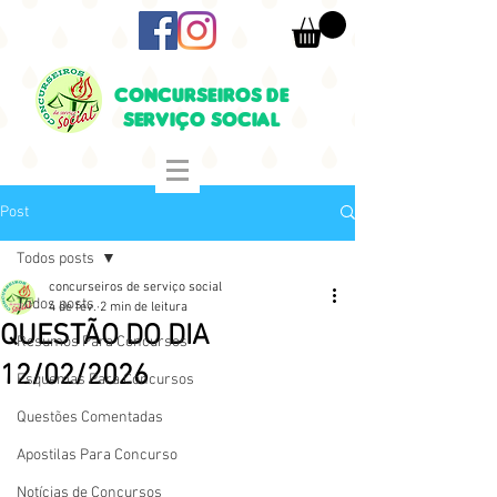
CONCURSEIROS DE
SERVIÇO SOCIAL
Post
Todos posts
concurseiros de serviço social
Todos posts
4 de fev.
2 min de leitura
QUESTÃO DO DIA
Resumos Para Concursos
12/02/2026
Esquemas Para Concursos
Questões Comentadas
Apostilas Para Concurso
Notícias de Concursos