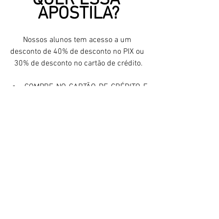
APOSTILA?
Nossos alunos tem acesso a um 
desconto de 40% de desconto no PIX ou 
30% de desconto no cartão de crédito.
COMPRE NO CARTÃO DE CRÉDITO E 
PARCELE EM 12 VEZES SEM JUROS 
O VALOR PROMOCIONAL:  
https://www.concurseirosdeservico
social.com/product-
page/aprova%C3%A7%C3%A3o-
acelerada-servi%C3%A7o-social
USE O CUPOM: DICAS (Esse cupom só é 
válido para compras no cartão de 
crédito.