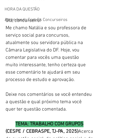
HORA DA QUESTÃO
Aprendendo Com Os Concurseiros
Olá, concurseiro! 
Me chamo Natália e sou professora de 
serviço social para concursos, 
atualmente sou servidora pública na 
Câmara Legislativa do DF. Hoje, vou 
comentar para vocês uma questão 
muito interessante, tenho certeza que 
esse comentário te ajudará em seu 
processo de estudo e aprovação.
Deixe nos comentários se você entendeu 
a questão e qual próximo tema você 
quer ter questão comentada.
TEMA: TRABALHO COM GRUPOS
(CESPE / CEBRASPE, TJ-PA, 2025)
Acerca 