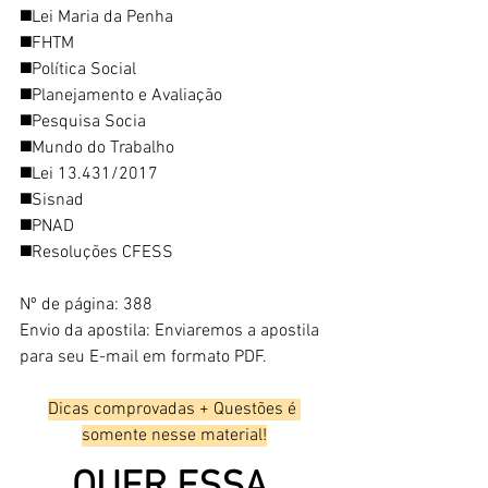
◼️Lei Maria da Penha
◼️FHTM
◼️Política Social
◼️Planejamento e Avaliação
◼️Pesquisa Socia
◼️Mundo do Trabalho
◼️Lei 13.431/2017
◼️Sisnad
◼️PNAD
◼️Resoluções CFESS
Nº de página: 388
Envio da apostila: Enviaremos a apostila 
para seu E-mail em formato PDF.
Dicas comprovadas + Questões é 
somente nesse material!
QUER ESSA 