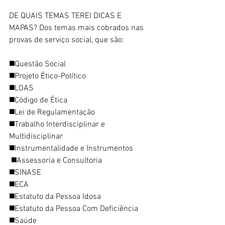
DE QUAIS TEMAS TEREI DICAS E 
MAPAS? Dos temas mais cobrados nas 
provas de serviço social, que são:
◼️Questão Social
◼️Projeto Ético-Político
◼️LOAS
◼️Código de Ética
◼️Lei de Regulamentação
◼️Trabalho Interdisciplinar e 
Multidisciplinar
◼️Instrumentalidade e Instrumentos
 ◼️Assessoria e Consultoria
◼️SINASE
◼️ECA
◼️Estatuto da Pessoa Idosa
◼️Estatuto da Pessoa Com Deficiência
◼️Saúde