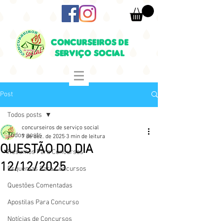
CONCURSEIROS DE
SERVIÇO SOCIAL
Post
Todos posts
concurseiros de serviço social
Todos posts
7 de dez. de 2025
3 min de leitura
QUESTÃO DO DIA
Resumos Para Concursos
12/12/2025
Esquemas Para Concursos
Questões Comentadas
Apostilas Para Concurso
Notícias de Concursos