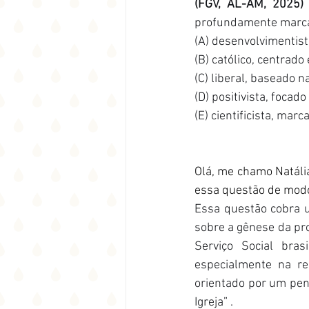
(FGV, AL-AM, 2025)
profundamente marca
(A) desenvolvimentist
(B) católico, centrado
(C) liberal, baseado n
(D) positivista, focad
(E) cientificista, mar
Olá, me chamo Natália
essa questão de modo 
Essa questão cobra u
sobre a gênese da prof
Serviço Social bras
especialmente na rel
orientado por um pen
Igreja” .