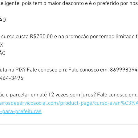
teligente, pois tem o maior desconto e é o preferido por n
ÃO
curso custa R$750,00 e na promoção por tempo limitado fi
IX
TÃO
cula no PIX? Fale conosco em: Fale conosco em: 869998394
8464-3496
o e parcelar em até 12 vezes sem juros? Fale conosco em:
eirosdeservicosocial.com/product-page/curso-avan%C3%A
-para-prefeituras