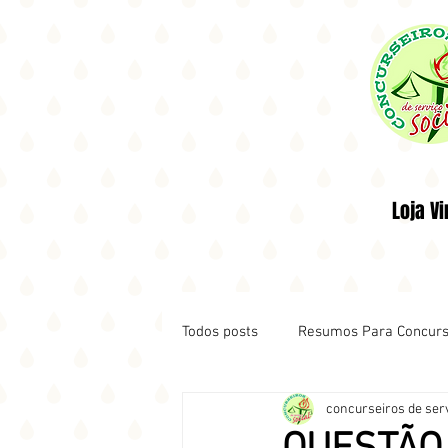
Loja Vi
Todos posts
Resumos Para Concur
concurseiros de serv
Notícias de Concursos
HORA 