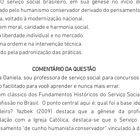
 
O serviço social brasileiro, em sua gênese no início do
do pelo humanismo conservador derivado do pensamento
a, voltado à modernização nacional. 
 em moral, caridade e harmonia social. 
a liberdade individual e no mercado. 
o na ordem e na intervenção técnica. 
cado pela padronização das práticas. 
COMENTÁRIO DA QUESTÃO
 Daniela, sou professora de serviço social para concursos e
facilitado para você aprender e nunca mais errar.
m clássico dos Fundamentos Históricos do Serviço Social
issão no Brasil.  O ponto central aqui é: qual foi a base ideo
ileiro? Yazbek (2009) destaca que a gênese da profis
ação com a Igreja Católica, destaca-se que o Serviço Soc
samento “de cunho humanista conservador” vinculado à dou