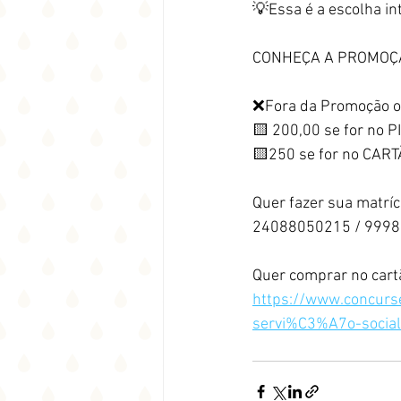
💡Essa é a escolha in
CONHEÇA A PROMOÇ
❌Fora da Promoção o 
🟨 200,00 se for no P
🟨250 se for no CAR
Quer fazer sua matrí
24088050215 / 999
Quer comprar no cartã
https://www.concurs
servi%C3%A7o-social