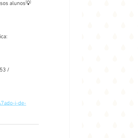
ossos alunos💡
ca:
53 / 
 
7ado-i-de-