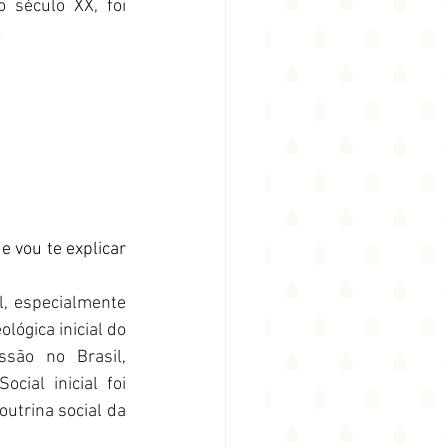
 século XX, foi 
 
 vou te explicar 
, especialmente 
lógica inicial do 
são no Brasil, 
ial inicial foi 
trina social da 