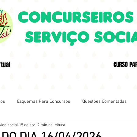
CONCURSEIROS
SERVIÇO SOCI
rtual
CURSO PA
sos
Esquemas Para Concursos
Questões Comentadas
iço social
15 de abr.
2 min de leitura
DA QUESTÃO
Aprendendo Com Os Concurseiros