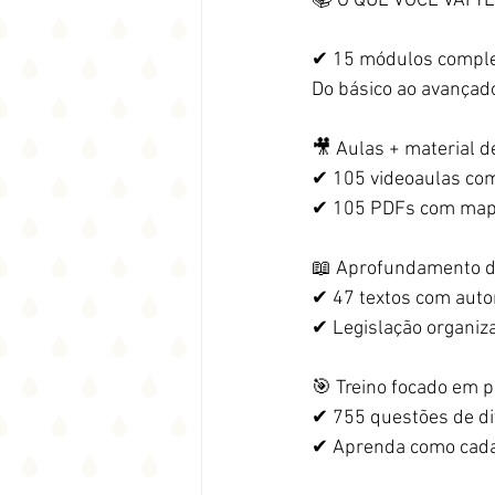
📚 O QUE VOCÊ VAI T
✔ 15 módulos compl
Do básico ao avançado
🎥 Aulas + material d
✔ 105 videoaulas co
✔ 105 PDFs com mapas
📖 Aprofundamento d
✔ 47 textos com aut
✔ Legislação organiza
🎯 Treino focado em 
✔ 755 questões de d
✔ Aprenda como cada