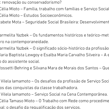
s: renovação ou conservadorismo?
élia Mioto – Família, trabalho com famílias e Serviço Social
Célia Mioto – Estudos Socioeconômicos.
abete Mota – Seguridade Social Brasileira: Desenvolvimento
armelita Yazbek – Os fundamentos históricos e teórico-met
eiro na contemporaneidade.
rmelita Yazbek – O significado sócio-histórico da profissão
aria Baptista Lewgoy e Esalba Maria Carvalho Silveira – A e
 do assistente social.
ossetti Behring e Silvana Mara de Morais dos Santos – Ques
Vilela Iamamoto – Os desafios da profissão de Serviço Soci
os das conquistas da classe trabalhadora.
 Vilela Iamamoto – Serviço Social na Cena Contemporânea.
Célia Tamaso Mioto – O Trabalho com Rede como procedime
al: o desafio da requalificação dos serviços.