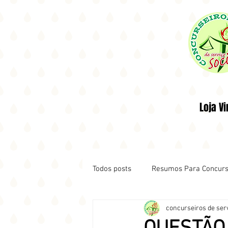
Loja Vi
Todos posts
Resumos Para Concur
concurseiros de serv
Notícias de Concursos
HORA 