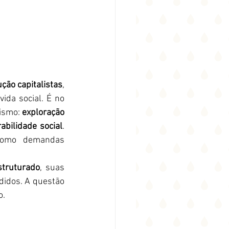
ção capitalistas
, 
ida social. É no 
ismo: 
exploração 
abilidade social
. 
como demandas 
struturado
, suas 
didos. A questão 
o.