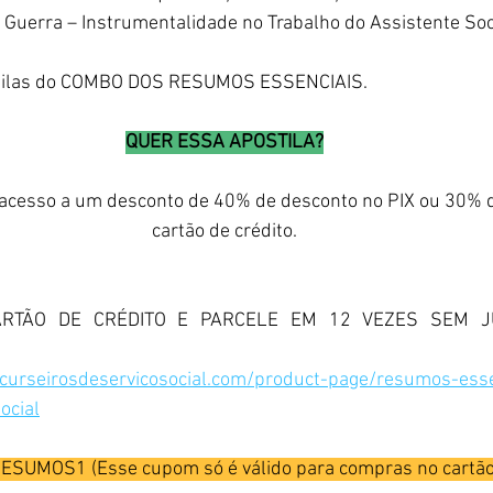
Guerra – Instrumentalidade no Trabalho do Assistente Soc
stilas do COMBO DOS RESUMOS ESSENCIAIS.
QUER ESSA APOSTILA?
acesso a um desconto de 40% de desconto no PIX ou 30% d
cartão de crédito.
RTÃO DE CRÉDITO E PARCELE EM 12 VEZES SEM J
curseirosdeservicosocial.com/product-page/resumos-esse
ocial
SUMOS1 (Esse cupom só é válido para compras no cartão 