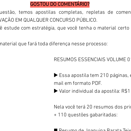
GOSTOU DO COMENTÁRIO?
stão, temos apostilas completas, repletas de coment
OVAÇÃO EM QUALQUER CONCURSO PÚBLICO. 
 estude com estratégia, que você tenha o material certo 
aterial que fará toda diferença nesse processo:
RESUMOS ESSENCIAIS VOLUME 0
▶️ Essa apostila tem 210 páginas, 
mail em formato PDF.
▶️ Valor individual da apostila: R$
Nela você terá 20 resumos dos pri
+ 110 questões gabaritadas:
◼️ Resumo de Joaquina Barata Teix