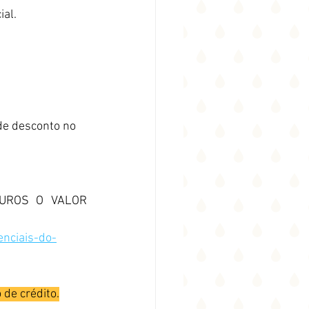
ial.
e desconto no 
UROS O VALOR 
nciais-do-
de crédito.