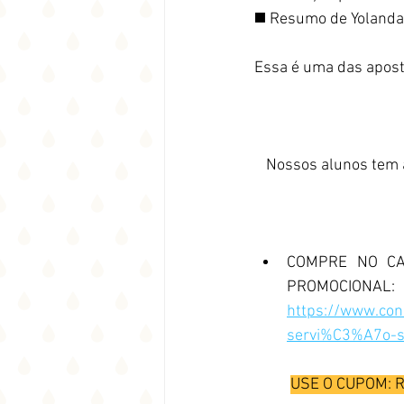
◼️ Resumo de Yolanda 
Essa é uma das apo
Nossos alunos tem 
COMPRE NO CA
PROMOCIONAL:  
https://www.con
servi%C3%A7o-s
USE O CUPOM: RE