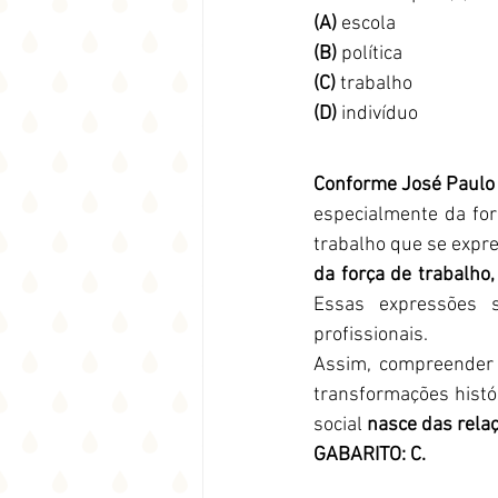
(A)
 escola
(B)
 política
(C)
 trabalho
(D)
 indivíduo
Conforme José Paulo
especialmente da fo
trabalho que se expr
da força de trabalho,
Essas expressões 
profissionais.
Assim, compreender a
transformações histór
social 
nasce das rela
GABARITO: C.