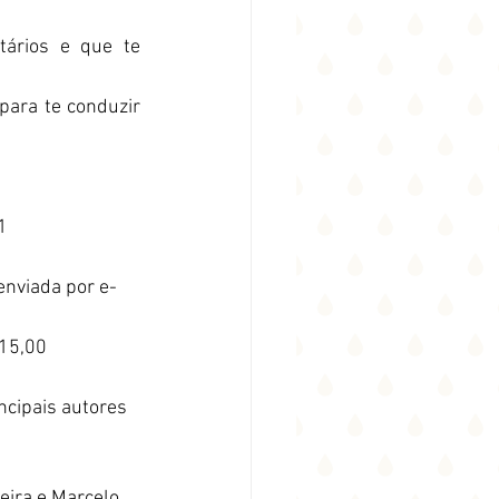
ários e que te 
para te conduzir 
1
enviada por e-
115,00
ncipais autores 
eira e Marcelo 