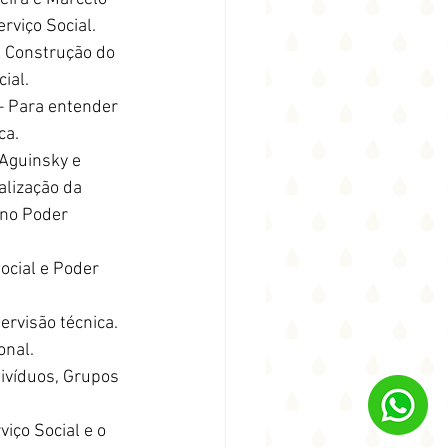
erviço Social.
 Construção do 
cial.
– Para entender 
ca.
Aguinsky e 
alização da 
 no Poder 
ocial e Poder 
ervisão técnica.
onal.
ivíduos, Grupos 
iço Social e o 