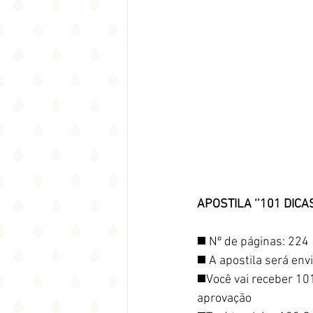
APOSTILA ‘’101 DICAS
◼️ Nº de páginas: 224
◼️ A apostila será en
◼️Você vai receber 10
aprovação