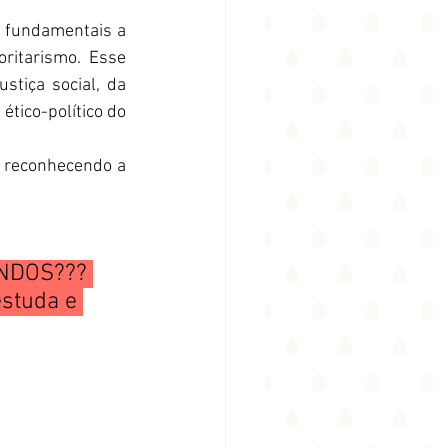
O Código de Ética do/a assistente social estabelece como um de seus princípios fundamentais a 
ritarismo. Esse 
stiça social, da 
tico-político do 
, reconhecendo a 
NDOS??? 
studa e 