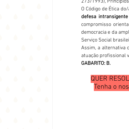
273/1993), Princípio
defesa intransigent
compromisso orienta a
democracia e da ampli
Serviço Social brasilei
Assim, a alternativa 
atuação profissional 
GABARITO: B.
QUER RESOL
Tenha o nos