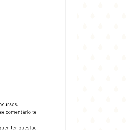
oncursos.
e comentário te 
uer ter questão 