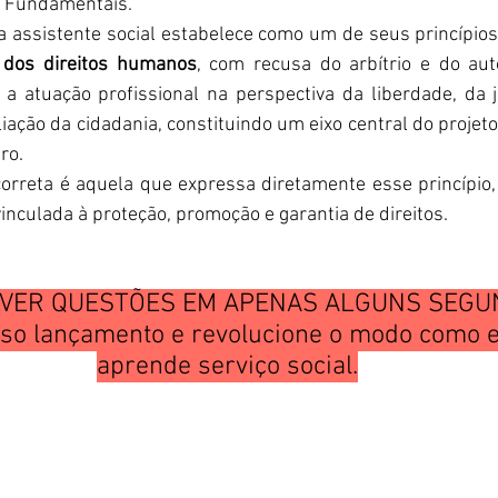
s Fundamentais.
e dos direitos humanos
, com recusa do arbítrio e do auto
 atuação profissional na perspectiva da liberdade, da ju
ação da cidadania, constituindo um eixo central do projeto é
ro.
correta é aquela que expressa diretamente esse princípio
vinculada à proteção, promoção e garantia de direitos.
VER QUESTÕES EM APENAS ALGUNS SEGU
so lançamento e revolucione o modo como e
aprende serviço social.