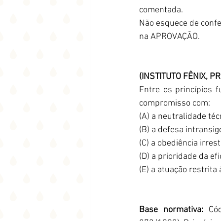
comentada.
Não esquece de confer
na APROVAÇÃO.
(INSTITUTO FÊNIX, P
Entre os princípios f
compromisso com:
(A) a neutralidade téc
(B) a defesa intransi
(C) a obediência irres
(D) a prioridade da ef
(E) a atuação restrita 
Base normativa:
 Cód