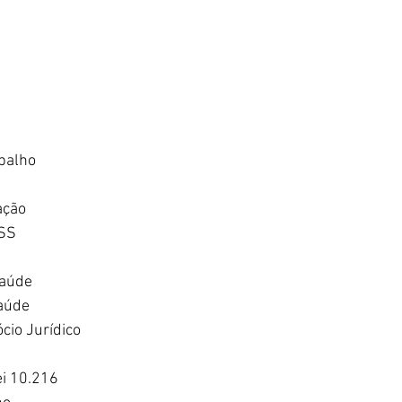
abalho
ação
SS 
Saúde
Saúde
cio Jurídico
i 10.216