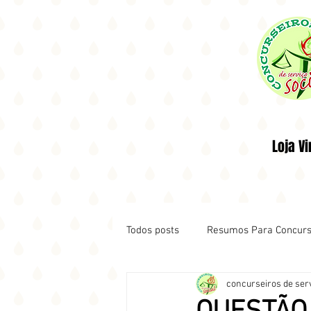
Loja Vi
Todos posts
Resumos Para Concur
concurseiros de serv
Notícias de Concursos
HORA 