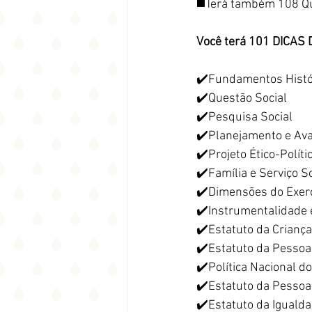
◼️Terá também 108 Qu
Você terá 101 DICAS
✔️Fundamentos Históri
✔️Questão Social
✔️Pesquisa Social
✔️Planejamento e Ava
✔️Projeto Ético-Políti
✔️Família e Serviço So
✔️Dimensões do Exercí
✔️Instrumentalidade 
✔️Estatuto da Crianç
✔️Estatuto da Pessoa
✔️Política Nacional do
✔️Estatuto da Pessoa
✔️Estatuto da Igualda