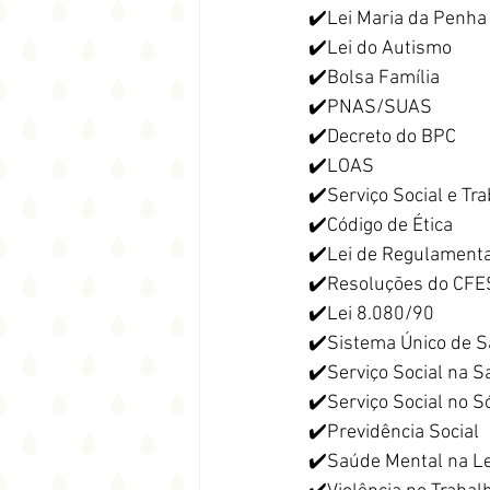
✔️Lei Maria da Penha
✔️Lei do Autismo
✔️Bolsa Família
✔️PNAS/SUAS
✔️Decreto do BPC
✔️LOAS
✔️Serviço Social e Tr
✔️Código de Ética
✔️Lei de Regulament
✔️Resoluções do CFE
✔️Lei 8.080/90
✔️Sistema Único de 
✔️Serviço Social na 
✔️Serviço Social no Só
✔️Previdência Social
✔️Saúde Mental na Le