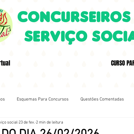
CONCURSEIROS
SERVIÇO SOCI
rtual
CURSO PA
sos
Esquemas Para Concursos
Questões Comentadas
iço social
23 de fev.
2 min de leitura
DA QUESTÃO
Aprendendo Com Os Concurseiros