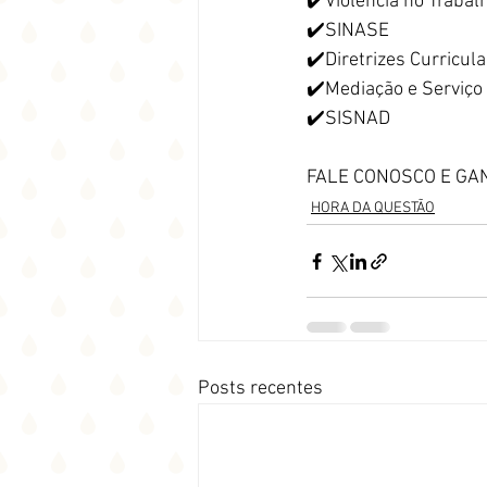
✔️Violência no Trabal
✔️SINASE
✔️Diretrizes Curricul
✔️Mediação e Serviço 
✔️SISNAD
FALE CONOSCO E GA
HORA DA QUESTÃO
Posts recentes