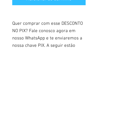
Quer comprar com esse DESCONTO
NO PIX? Fale conosco agora em
nosso WhatsApp e te enviaremos a
nossa chave PIX. A seguir estão
nossos contatos:
👩‍🏫
Natália — (86) 99983-9453
👩‍🏫
Cris — (24) 98805-0215
👩‍🏫
Jéssica — (99) 98464-3496
LEI 8.142/90 COM ESQUEMAS,
MAPAS MENTAIS E QUESTÕES :
▪️ Nessa apostila você terá acesso a
toda lei, a mapas mentais,
esquemas e mais 100 questões
comentadas. (78 páginas)