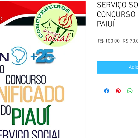
SERVIÇO SO
CONCURSO 
PAIUÍ
Preço
 R$ 100,00 
R$ 70,
normal
Adic