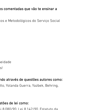
es comentadas que vão te ensinar a
cos e Metodológicos do Serviço Social
neidade
s!
ndo através de questões autores como:
to, Yolanda Guerra, Yazbek, Behring,
tões de lei como:
i 8.080/90, Lei 8.142/90, Estatuto da