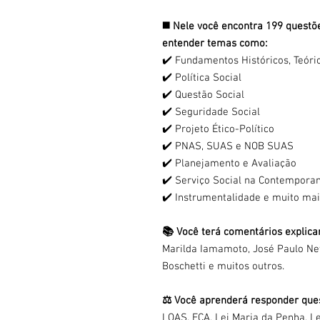
◼️ Nele você encontra 199 questõ
entender temas como:
✔️ Fundamentos Históricos, Teóri
✔️ Política Social
✔️ Questão Social
✔️ Seguridade Social
✔️ Projeto Ético-Político
✔️ PNAS, SUAS e NOB SUAS
✔️ Planejamento e Avaliação
✔️ Serviço Social na Contempora
✔️ Instrumentalidade e muito mai
📚 Você terá comentários explica
Marilda Iamamoto, José Paulo Net
Boschetti e muitos outros.
⚖️ Você aprenderá responder ques
LOAS, ECA, Lei Maria da Penha, Le